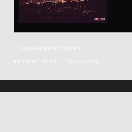
Beitrags-
← Glasperlenspiel in Pforzheim
Navigation
Impressum
Kontakt
E Bike Bruchsal