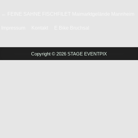
Beitrags-
← FEINE SAHNE FISCHFILET Maimarktgelände Mannheim
Navigation
Impressum
Kontakt
E Bike Bruchsal
Copyright © 2026 STAGE EVENTPIX