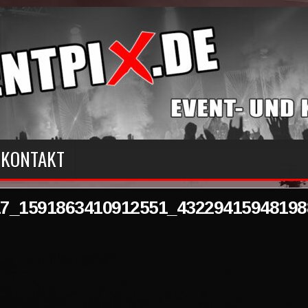
KONTAKT
17_1591863410912551_43229415948198