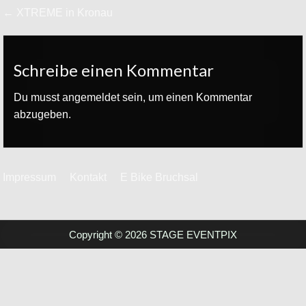
Beitrags-
← XTREME in Kronau
Navigation
Schreibe einen Kommentar
Du musst
angemeldet
sein, um einen Kommentar
abzugeben.
Impressum
Kontakt
E Bike Bruchsal
Copyright © 2026 STAGE EVENTPIX