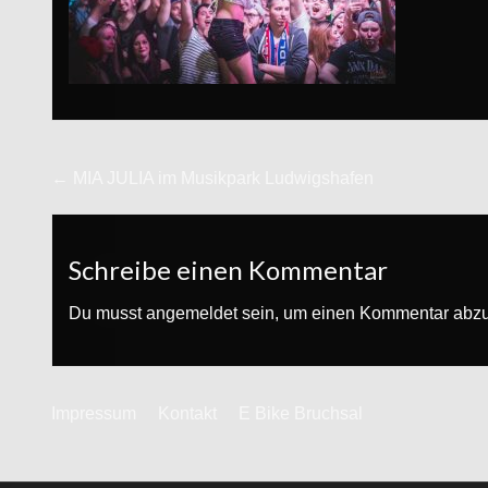
Beitrags-
← MIA JULIA im Musikpark Ludwigshafen
Navigation
Schreibe einen Kommentar
Du musst
angemeldet
sein, um einen Kommentar abz
Impressum
Kontakt
E Bike Bruchsal