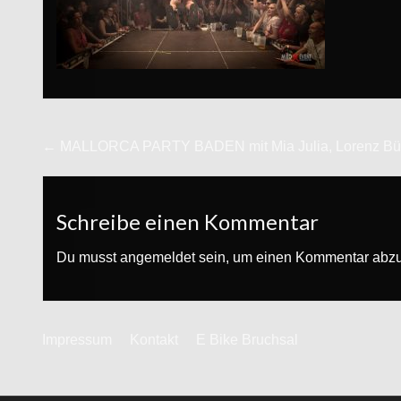
Beitrags-
← MALLORCA PARTY BADEN mit Mia Julia, Lorenz Büffel,
Navigation
Schreibe einen Kommentar
Du musst
angemeldet
sein, um einen Kommentar abz
Impressum
Kontakt
E Bike Bruchsal