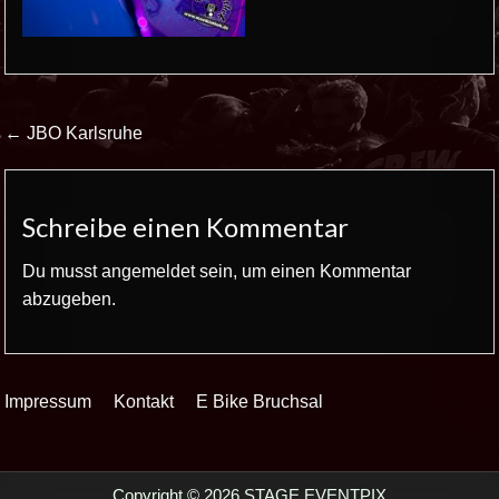
Beitrags-
← JBO Karlsruhe
Navigation
Schreibe einen Kommentar
Du musst
angemeldet
sein, um einen Kommentar
abzugeben.
Impressum
Kontakt
E Bike Bruchsal
Copyright © 2026 STAGE EVENTPIX