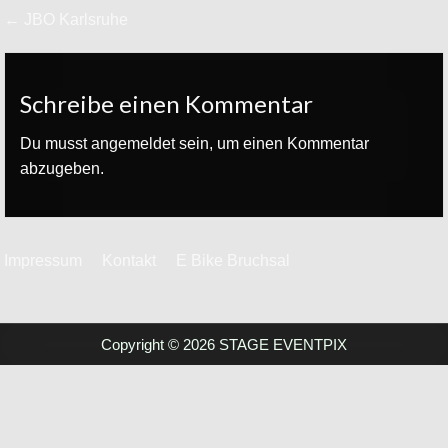
Beitrags-
← JBO Karlsruhe
Navigation
Schreibe einen Kommentar
Du musst
angemeldet
sein, um einen Kommentar
abzugeben.
Impressum
Kontakt
E Bike Bruchsal
Copyright © 2026 STAGE EVENTPIX