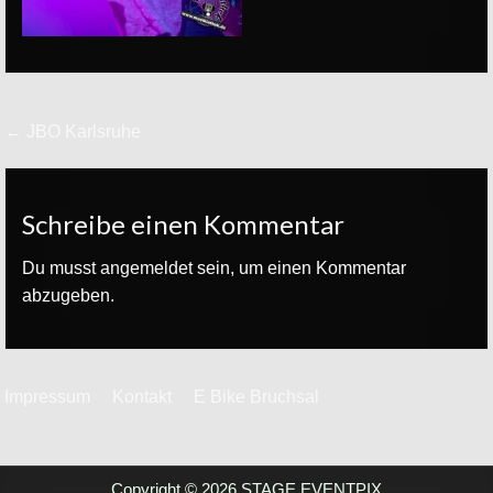
Beitrags-
← JBO Karlsruhe
Navigation
Schreibe einen Kommentar
Du musst
angemeldet
sein, um einen Kommentar
abzugeben.
Impressum
Kontakt
E Bike Bruchsal
Copyright © 2026 STAGE EVENTPIX