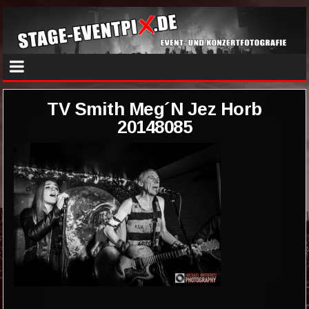
TV Smith Meg´N Jez Horb
20148085